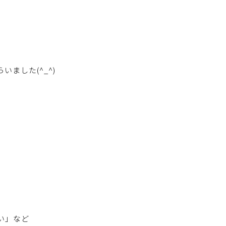
ました(^_^)
」
い」など