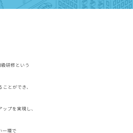
初級研修という
ることができ、
アップを実現し、
い一環で